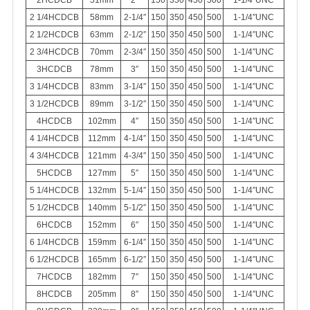
2HCDCB
51mm
2″
150
350
450
500
1-1/4″UNC
2 1/4HCDCB
58mm
2-1/4″
150
350
450
500
1-1/4″UNC
2 1/2HCDCB
63mm
2-1/2″
150
350
450
500
1-1/4″UNC
2 3/4HCDCB
70mm
2-3/4″
150
350
450
500
1-1/4″UNC
3HCDCB
78mm
3″
150
350
450
500
1-1/4″UNC
3 1/4HCDCB
83mm
3-1/4″
150
350
450
500
1-1/4″UNC
3 1/2HCDCB
89mm
3-1/2″
150
350
450
500
1-1/4″UNC
4HCDCB
102mm
4″
150
350
450
500
1-1/4″UNC
4 1/4HCDCB
112mm
4-1/4″
150
350
450
500
1-1/4″UNC
4 3/4HCDCB
121mm
4-3/4″
150
350
450
500
1-1/4″UNC
5HCDCB
127mm
5″
150
350
450
500
1-1/4″UNC
5 1/4HCDCB
132mm
5-1/4″
150
350
450
500
1-1/4″UNC
5 1/2HCDCB
140mm
5-1/2″
150
350
450
500
1-1/4″UNC
6HCDCB
152mm
6″
150
350
450
500
1-1/4″UNC
6 1/4HCDCB
159mm
6-1/4″
150
350
450
500
1-1/4″UNC
6 1/2HCDCB
165mm
6-1/2″
150
350
450
500
1-1/4″UNC
7HCDCB
182mm
7″
150
350
450
500
1-1/4″UNC
8HCDCB
205mm
8″
150
350
450
500
1-1/4″UNC