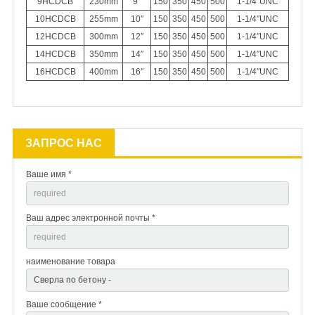
9HCDCB
230mm
9″
150
350
450
500
1-1/4″UNC
10HCDCB
255mm
10″
150
350
450
500
1-1/4″UNC
12HCDCB
300mm
12″
150
350
450
500
1-1/4″UNC
14HCDCB
350mm
14″
150
350
450
500
1-1/4″UNC
16HCDCB
400mm
16″
150
350
450
500
1-1/4″UNC
ЗАПРОС НАС
Ваше имя *
Ваш адрес электронной почты *
наименование товара
Ваше сообщение *