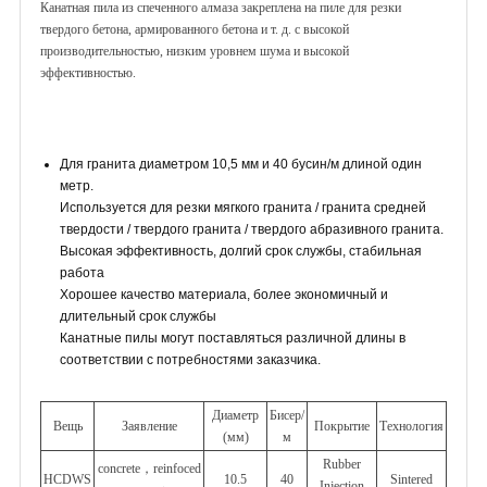
Канатная пила из спеченного алмаза закреплена на пиле для резки
твердого бетона, армированного бетона и т. д. с высокой
производительностью, низким уровнем шума и высокой
эффективностью.
Для гранита диаметром 10,5 мм и 40 бусин/м длиной один
метр.
Используется для резки мягкого гранита / гранита средней
твердости / твердого гранита / твердого абразивного гранита.
Высокая эффективность, долгий срок службы, стабильная
работа
Хорошее качество материала, более экономичный и
длительный срок службы
Канатные пилы могут поставляться различной длины в
соответствии с потребностями заказчика.
Диаметр
Бисер/
Вещь
Заявление
Покрытие
Технология
(мм)
м
Rubber
concrete，reinfoced
HCDWS
10.5
40
Sintered
Injection