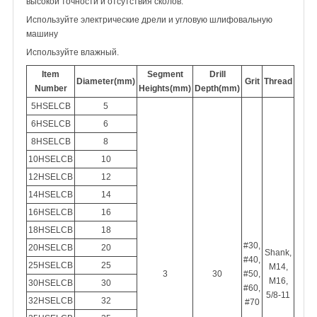
высокой точности и отсутствия сколов.
Используйте электрические дрели и угловую шлифовальную
машину
Используйте влажный.
Item
Segment
Drill
Diameter(mm)
Grit
Thread
Number
Heights(mm)
Depth(mm)
5HSELCB
5
6HSELCB
6
8HSELCB
8
10HSELCB
10
12HSELCB
12
14HSELCB
14
16HSELCB
16
18HSELCB
18
#30,
20HSELCB
20
Shank,
#40,
25HSELCB
25
M14,
3
30
#50,
M16,
30HSELCB
30
#60,
5/8-11
32HSELCB
32
#70