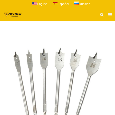
English
|
Español
|
Russian
ТИТУЛЬНАЯ СТРАНИЦА
О НАС
ПРОДУКТ
НОВОСТИ
КАТАЛОГ
РАССЛЕДОВАНИЕ
СВЯЗАТЬСЯ С НАМИ