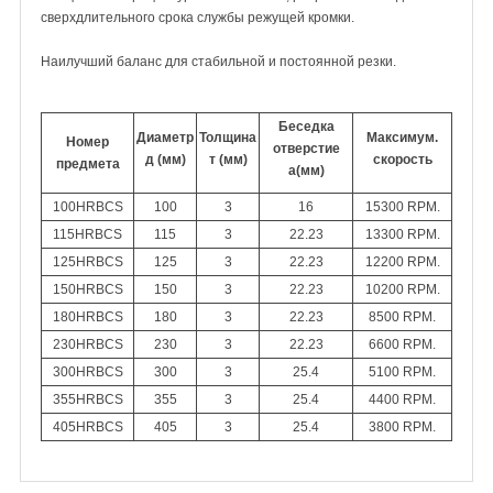
сверхдлительного срока службы режущей кромки.
Наилучший баланс для стабильной и постоянной резки.
Беседка
Диаметр
Толщина
Максимум.
Номер
отверстие
д (мм)
т (мм)
скорость
предмета
а(мм)
100HRBCS
100
3
16
15300 RPM.
115
HRBCS
115
3
22.23
13300
RPM.
125
HRBCS
125
3
22.23
12200 RPM.
150
HRBCS
150
3
22.23
10200 RPM.
180
HRBCS
180
3
22.23
8500 RPM.
230
HRBCS
230
3
22.23
6600 RPM.
300
HRBCS
300
3
25.4
5100 RPM.
355
HRBCS
355
3
25.4
4400 RPM.
405
HRBCS
405
3
25.4
3800 RPM.