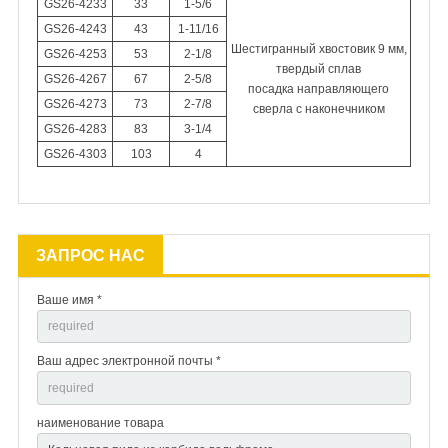
GS26-4233
33
1-5/6
GS26-4243
43
1-11/16
Шестигранный хвостовик 9 мм,
GS26-4253
53
2-1/8
твердый сплав
GS26-4267
67
2-5/8
посадка направляющего
GS26-4273
73
2-7/8
сверла с наконечником
GS26-4283
83
3-1/4
GS26-4303
103
4
ЗАПРОС НАС
Ваше имя *
Ваш адрес электронной почты *
наименование товара