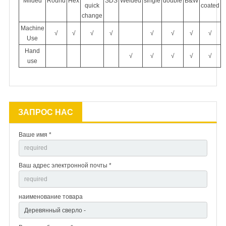
Milded
Round
Hex
SDS
Welded
single
double
B&W
quick
coated
change
Machine
√
√
√
√
√
√
√
√
Use
Hand
√
√
√
√
√
use
ЗАПРОС НАС
Ваше имя *
Ваш адрес электронной почты *
наименование товара