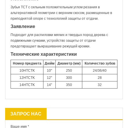
Зубья TCT с сильным положительным углом резания в
альтернативной геометрии с верхним скосом, размещенные в
приподнятой опоре с технологией защиты от отдачи.
Заявление
Подходит для распиловки мягких и твердых пород дерева с
подвижными сучками, устройство защиты от отдачи
предотвращает выкрашивание режущей кромки.
Технические характеристики
Номер предмета
Дюйм
Диаметр (мм)
Количество зубов
10HTCTK
10"
250
24/36/40
12HTCTK
12"
300
28
14HTCTK
14"
350
32
ЗАПРОС НАС
Ваше имя *