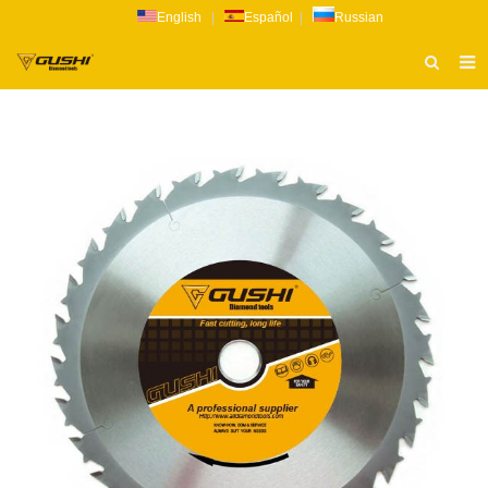
English
|
Español
|
Russian
ТИТУЛЬНАЯ СТРАНИЦА
О НАС
ПРОДУКТ
НОВОСТИ
КАТАЛОГ
РАССЛЕДОВАНИЕ
СВЯЗАТЬСЯ С НАМИ