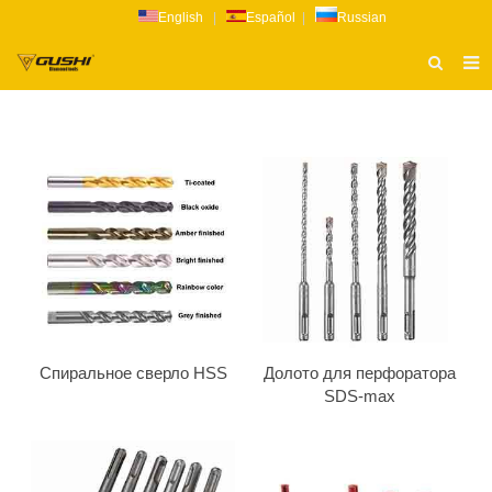
English
|
Español
|
Russian
ТИТУЛЬНАЯ СТРАНИЦА
О НАС
ПРОДУКТ
НОВОСТИ
КАТАЛОГ
РАССЛЕДОВАНИЕ
СВЯЗАТЬСЯ С НАМИ
Спиральное сверло HSS
Долото для перфоратора
SDS-max