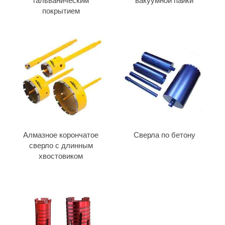
гальваническим
вакуумной пайки
покрытием
Алмазное корончатое
Сверла по бетону
сверло с длинным
хвостовиком